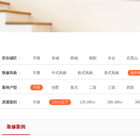
所在城区
：
不限
东城
西城
朝阳
丰台
石景山
装修风格
：
不限
中式风格
欧式风格
美式风格
地中
案例户型
：
不限
别墅
复式
二室
三室
四室
房屋面积
：
不限
120㎡以下
120-200㎡
200-300㎡
30
装修案例