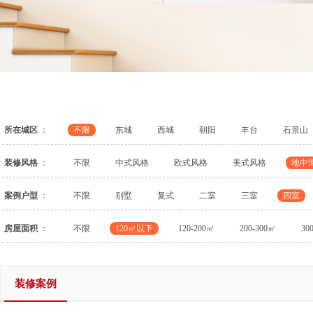
所在城区
：
不限
东城
西城
朝阳
丰台
石景山
装修风格
：
不限
中式风格
欧式风格
美式风格
地中
案例户型
：
不限
别墅
复式
二室
三室
四室
房屋面积
：
不限
120㎡以下
120-200㎡
200-300㎡
30
装修案例