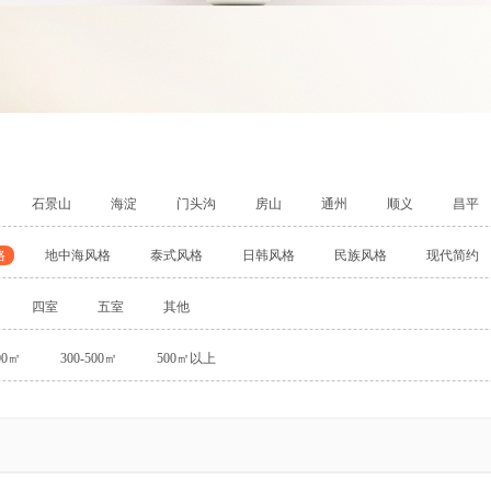
石景山
海淀
门头沟
房山
通州
顺义
昌平
格
地中海风格
泰式风格
日韩风格
民族风格
现代简约
四室
五室
其他
00㎡
300-500㎡
500㎡以上