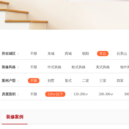
所在城区
：
不限
东城
西城
朝阳
丰台
石景山
装修风格
：
不限
中式风格
欧式风格
美式风格
地中
案例户型
：
不限
别墅
复式
二室
三室
四室
房屋面积
：
不限
120㎡以下
120-200㎡
200-300㎡
30
装修案例