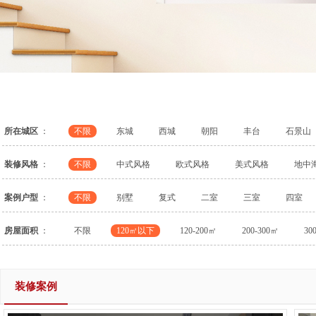
所在城区
：
不限
东城
西城
朝阳
丰台
石景山
装修风格
：
不限
中式风格
欧式风格
美式风格
地中
案例户型
：
不限
别墅
复式
二室
三室
四室
房屋面积
：
不限
120㎡以下
120-200㎡
200-300㎡
30
装修案例