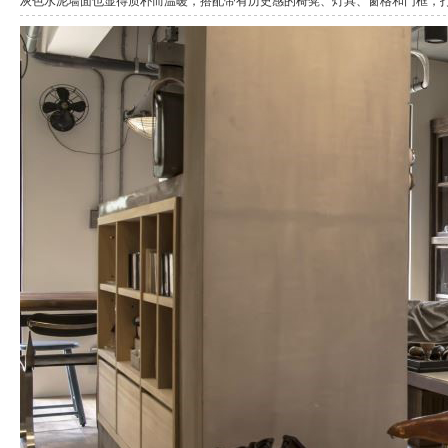
灰色水泥墙面也显得质朴而温暖，搭配带有历史感的椅凳、灯具、窗格和门框，