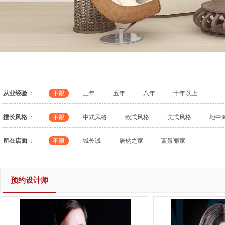
从业经验
：
不限
三年
五年
八年
十年以上
擅长风格
：
不限
中式风格
欧式风格
美式风格
地中
所在店面
：
不限
城外诚
居然之家
蓝景丽家
预约设计师